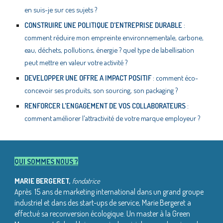
en suis-je sur ces sujets ?
CONSTRUIRE UNE POLITIQUE D'ENTREPRISE DURABLE
:
comment réduire mon empreinte environnementale, carbone,
eau, déchets, pollutions, énergie ? quel type de labellisation
peut mettre en valeur votre activité ?
DEVELOPPER UNE OFFRE A IMPACT POSITIF
: comment éco-
concevoir ses produits, son sourcing, son packaging ?
RENFORCER L'ENGAGEMENT DE VOS COLLABORATEURS
:
comment améliorer l'attractivité de votre marque employeur ?
QUI SOMMES NOUS ?
MARIE BERGERET
,
fondatrice
près 15 ans de marketing international dans un grand groupe
A
industriel et dans des start-ups de service, Marie Bergeret a
effectué sa reconversion écologique. Un master à la Green